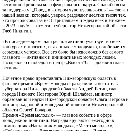
регионов Приволжского федерального округа. Спасибо всем
за поддержку! „Город, в котором чувствуешь жизнь“ — слоган
нашей заявки, который, уверен, разделяют десятки тысяч тех,
кто проголосовал за нас! Приглашаем и ждем всех в Нижнем
в 2023 году!» — отметил губернатор Нижегородской области
Глеб Никитин.
«В последнее время наш регион активно участвует во всех
конкурсах и проектах, связанных с молодежью, и добивается
серьезных успехов. Все это было бы невозможно без самого
главного — активных и инициативных молодых людей.
Поздравляю с победой и центр „Высота“!» — добавил глава
региона.
Почетное право представлять Нижегородскую область в
финале премии «Время молодых» разделили заместитель
губернатора Нижегородской области Андрей Бетин, глава
города Нижнего Новгорода Юрий Шалабаев, министр
образования и науки Нижегородской области Ольга Петрова и
министр кадровой и молодежной политики Нижегородской
области Сергей Бочаров.
Премия «Время молодых» — главное событие в сфере
молодёжной политики. Награды вручаются ежегодно в
номинациях «Наставник молодых», «Место молодых»,
«Событие года», «Время профессионалов», «Время