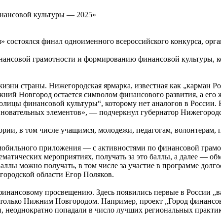
нансовой культуры — 2025»
ия» состоялся финал одноименного всероссийского конкурса, ор
ансовой грамотности и формированию финансовой культуры, ко
ни страны. Нижегородская ярмарка, известная как „карман Рос
жний Новгород остается символом финансового развития, а его
толицы финансовой культуры“, которому нет аналогов в России.
новательных элементов», — подчеркнул губернатор Нижегородс
ории, в том числе учащимся, молодежи, педагогам, волонтерам,
мобильного приложения — с активностями по финансовой грамо
ематических мероприятиях, получать за это баллы, а далее — об
аллы можно получать, в том числе за участие в программе дол
городской области Егор Поляков.
финансовому просвещению. Здесь появились первые в России „в
 только Нижним Новгородом. Например, проект „Город финансо
, неоднократно попадали в число лучших региональных практик