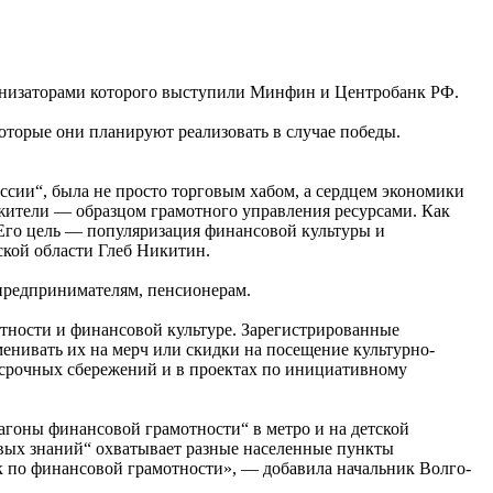
ганизаторами которого выступили Минфин и Центробанк РФ.
торые они планируют реализовать в случае победы.
сии“, была не просто торговым хабом, а сердцем экономики
 жители — образцом грамотного управления ресурсами. Как
 Его цель — популяризация финансовой культуры и
кой области Глеб Никитин.
 предпринимателям, пенсионерам.
тности и финансовой культуре. Зарегистрированные
менивать их на мерч или скидки на посещение культурно-
госрочных сбережений и в проектах по инициативному
агоны финансовой грамотности“ в метро и на детской
вых знаний“ охватывает разные населенные пункты
 по финансовой грамотности», — добавила начальник Волго-