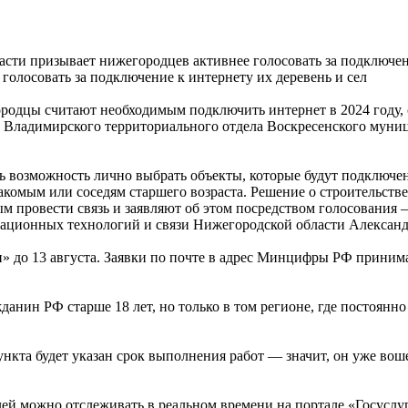
сти призывает нижегородцев активнее голосовать за подключени
родцы считают необходимым подключить интернет в 2024 году, с
 Владимирского территориального отдела Воскресенского муниц
ть возможность лично выбрать объекты, которые будут подключ
акомым или соседям старшего возраста. Решение о строительств
 провести связь и заявляют об этом посредством голосования —
мационных технологий и связи Нижегородской области Алексан
» до 13 августа. Заявки по почте в адрес Минцифры РФ принима
анин РФ старше 18 лет, но только в том регионе, где постоянн
кта будет указан срок выполнения работ — значит, он уже вошел
й можно отслеживать в реальном времени на портале «Госуслуг