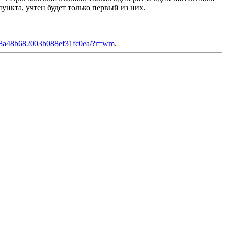
нкта, учтен будет только первый из них.
b788a48b682003b088ef31fc0ea/?r=wm
.