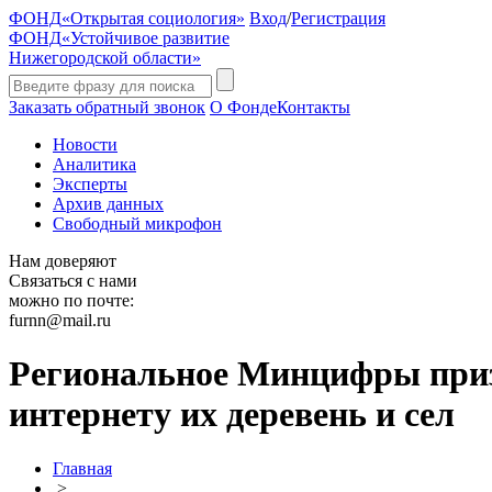
ФОНД
«Открытая социология»
Вход
/
Регистрация
ФОНД
«Устойчивое развитие
Нижегородской области»
Заказать обратный звонок
О Фонде
Контакты
Новости
Аналитика
Эксперты
Архив данных
Свободный микрофон
Нам доверяют
Связаться с нами
можно по почте:
furnn@mail.ru
Региональное Минцифры призы
интернету их деревень и сел
Главная
>