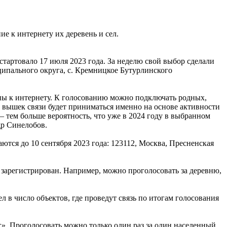
е к интернету их деревень и сел.
тартовало 17 июля 2023 года. За неделю свой выбор сделали
ипального округа, с. Кремницкое Бутурлинского
ены к интернету. К голосованию можно подключать родных,
е вышек связи будет приниматься именно на основе активности
 тем больше вероятность, что уже в 2024 году в выбранном
др Синелобов.
ются до 10 сентября 2023 года: 123112, Москва, Пресненская
о зарегистрирован. Например, можно проголосовать за деревню,
 в число объектов, где проведут связь по итогам голосования
». Проголосовать можно только один раз за один населенный