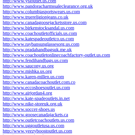
http://www.ysloutlet.us.com
http://www.pandoracharmssaleclearance.org.uk
http://www.columbiasportswears.us.com
http://www.truereligionjeans.co.uk
http://www.canadagoosejacketsstore.us.com
http://www.birkenstocksandal.us.com
http://www.coachoutletofficials.us.com
http://www.katespadeoutletco.us.com
http://www.raybansunglassesorg.us.com
http://www.pradahandbagsuk.me.uk
http://www.coachoutletonlinecoachfactory-outlet.us.com
http://www.fendihandbags.us.com
http://www.saucony.us.org
http://www.mishka.us.org
http://www.karen-millen.us.com
http://www.canadacoachoutlet.com.co
http://www.eccoshoesoutlet.us.com
http://www.airjordan4.org
http://www.kate-spadeoutlets.in.net
http://www.nike-storeuk.org.uk
http://www.soccer-shoes.us
http://www.goosecanadajackets.ca
http://www.outletcoachoutlets.us.com
http://www.uggoutletusa.us.com
http://www.yeezyboostoutlet.us.com