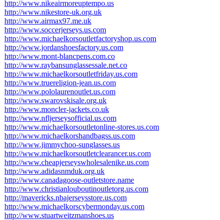
http://www.nikeairmoreuptempo.us
http://www.nikestore-uk.org.uk
http://www.airmax97.me.uk
http://www.soccerjerseys.us.com
http://www.michaelkorsoutletfactoryshop.us.com
http://www.jordanshoesfactory.us.com
http://www.mont-blancpens.com.co
http://www.raybansunglassessale.net.co
http://www.michaelkorsoutletfriday.us.com
http://www.truereligion-jean.us.com
http://www.pololaurenoutlet.us.com
http://www.swarovskisale.org.uk
http://www.moncler-jackets.co.uk
http://www.nfljerseysofficial.us.com
http://www.michaelkorsoutletonline-stores.us.com
http://www.michaelkorshandbagss.us.com
http://www.jimmychoo-sunglasses.us
http://www.michaelkorsoutletclearancer.us.com
http://www.cheapjerseyswholesalenike.us.com
http://www.adidasnmduk.org.uk
http://www.canadagoose-outletstore.name
http://www.christianlouboutinoutletorg.us.com
http://mavericks.nbajerseysstore.us.com
http://www.michaelkorscybermonday.us.com
http://www.stuartweitzmanshoes.us