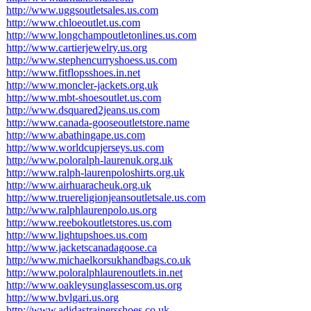
http://www.uggsoutletsales.us.com
http://www.chloeoutlet.us.com
http://www.longchampoutletonlines.us.com
http://www.cartierjewelry.us.org
http://www.stephencurryshoess.us.com
http://www.fitflopsshoes.in.net
http://www.moncler-jackets.org.uk
http://www.mbt-shoesoutlet.us.com
http://www.dsquared2jeans.us.com
http://www.canada-gooseoutletstore.name
http://www.abathingape.us.com
http://www.worldcupjerseys.us.com
http://www.poloralph-laurenuk.org.uk
http://www.ralph-laurenpoloshirts.org.uk
http://www.airhuaracheuk.org.uk
http://www.truereligionjeansoutletsale.us.com
http://www.ralphlaurenpolo.us.org
http://www.reebokoutletstores.us.com
http://www.lightupshoes.us.com
http://www.jacketscanadagoose.ca
http://www.michaelkorsukhandbags.co.uk
http://www.poloralphlaurenoutlets.in.net
http://www.oakleysunglassescom.us.org
http://www.bvlgari.us.org
http://www.adidastrainersshoes.co.uk