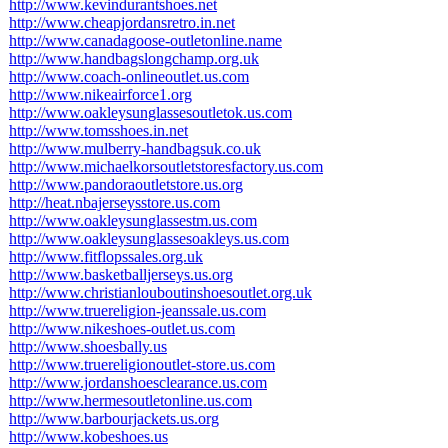
http://www.kevindurantshoes.net
http://www.cheapjordansretro.in.net
http://www.canadagoose-outletonline.name
http://www.handbagslongchamp.org.uk
http://www.coach-onlineoutlet.us.com
http://www.nikeairforce1.org
http://www.oakleysunglassesoutletok.us.com
http://www.tomsshoes.in.net
http://www.mulberry-handbagsuk.co.uk
http://www.michaelkorsoutletstoresfactory.us.com
http://www.pandoraoutletstore.us.org
http://heat.nbajerseysstore.us.com
http://www.oakleysunglassestm.us.com
http://www.oakleysunglassesoakleys.us.com
http://www.fitflopssales.org.uk
http://www.basketballjerseys.us.org
http://www.christianlouboutinshoesoutlet.org.uk
http://www.truereligion-jeanssale.us.com
http://www.nikeshoes-outlet.us.com
http://www.shoesbally.us
http://www.truereligionoutlet-store.us.com
http://www.jordanshoesclearance.us.com
http://www.hermesoutletonline.us.com
http://www.barbourjackets.us.org
http://www.kobeshoes.us