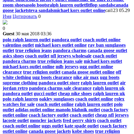
zoom shoes
asolo boots
ralph lauren outlet
fitflop sandals
canada
goose jackets
teva sandals
michael kors outlet online
cai123 05.29
Имя
Цитировать
0
0
Guest
30 мая 2018 03:36
polo ralph lauren outlet
pandora outlet
coach outlet online
valentino outlet
michael kors outlet online
ray ban sunglasses
outlet
true religion jeans
pandora charms
canada goose outlet
asics shoes
coach outlet
nfl jerseys wholesale
coach outlet
pandora charms
true religion jeans sale
michael kors outlet
michael kors outlet online
mlb jerseys
ugg outlet online
clearance
true religion outlet
canada goose outlet online
off
white clothing
ugg boots clearance
nike air max
ugg boots
supreme clothing
pandora outlet store
ralph lauren outlet
air
jordan retro
pandora charms sale clearance
ralph lauren uk
pandora outlet
gucci outlet
cheap nike shoes
ralph lauren uk
polo ralph lauren
oakley sunglasses
coach outlet online
rolex
watches for sale
coach outlet online
ralph lauren outlet
polo
outlet
adidas outlet online
manolo blahnik outlet
coach factory
outlet online
coach factory outlet
coach outlet
cheap nfl jerseys
lacoste outlet
moncler jackets
fred perry shirts
coach outlet
coach outlet online
uggs outlet
kate spade outlet
coach factory
outlet online
canada goose jackets
kobe shoes
true religion