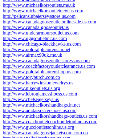
http://www.michaelkorsoutlets.me.uk
http://www.michaelkorsoutletnew.us.com
http://pelicans.nbajerseysstore.us.com
http://www.canadagooseoutletonlinesale.us.com
http://www.canada-gooseoutlet.us
http://www.underarmoursoutlet.us.com
http://www.uggsoutletinc.us.com
http://www.chicago-blackhawks.us.com
http://www.poloralphlaurens.in.net
http://www.airmax90uk.me.uk
http://www.canadagooseoutletstoress.us.com
http://www.coachfactoryoutletclearance.us.com
http://www.poloralphlaurenshop.us.com
http://www.toryburch.com.co
http://www.harrywinstonjewelrys.us
http://www.nikeoutlets.us.org
http://www.lebronjamesshoess.us.com
http://www.chelseajerseys.us
http://www.michaelkorshandbags.in.net
http://www.adidassoccershoes.us.com
http://www.michaelkorshandbags-outlets.us.com
http://www.coachoutletcoachoutletonline.us.com
http://www.guccioutletsonline.us.org
http://www.canadagoosejacketscom.com.co