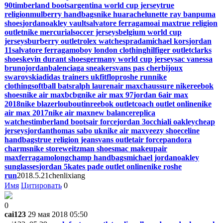
90
timberland boots
argentina world cup jersey
true
religion
mulberry handbags
nike huarache
lunette ray ban
puma
shoes
jordan
oakley vault
salvatore ferragamo
ai max
true religion
outlet
nike mercurial
soccer jerseys
belgium world cup
jerseys
burberry outlet
rolex watches
prada
michael kors
jordan
11
salvatore ferragamo
boy london clothing
hilfiger outlet
clarks
shoes
kevin durant shoes
germany world cup jersey
sac vanessa
bruno
jordan
balenciaga sneakers
vans pas cher
bijoux
swarovski
adidas trainers uk
fitflop
roshe run
nike
clothing
softball bats
ralph lauren
air max
chaussure nike
reebok
shoes
nike air max
bcbg
nike air max 97
jordan 6
air max
2018
nike blazer
louboutin
reebok outlet
coach outlet online
nike
air max 2017
nike air max
new balance
replica
watches
timberland boots
air force
jordan 3
occhiali oakley
cheap
jerseys
jordan
thomas sabo uk
nike air max
yeezy shoe
celine
handbags
true religion jeans
vans outlet
air force
pandora
charms
nike store
weitzman shoes
mac makeup
air
max
ferragamo
longchamp handbags
michael jordan
oakley
sunglasses
jordan 5
kates pade outlet online
nike roshe
run
2018.5.21chenlixiang
Имя
Цитировать
0
0
cai123
29 мая 2018 05:50