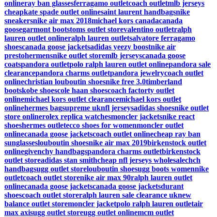
online
ray ban glasses
ferragamo outlet
coach outlet
mlb jerseys
cheap
kate spade outlet online
saint laurent handbags
nike
sneakers
nike air max 2018
michael kors canada
canada
goose
garmont boots
toms outlet store
valentino outlet
ralph
lauren outlet online
ralph lauren outlet
salvatore ferragamo
shoes
canada goose jackets
adidas yeezy boost
nike air
presto
hermens
nike outlet store
mlb jerseys
canada goose
coats
pandora outlet
polo ralph lauren outlet online
pandora sale
clearance
pandora charms outlet
pandora jewelry
coach outlet
online
christian louboutin shoes
nike free 3.0
timberland
boots
kobe shoes
cole haan shoes
coach factorty outlet
online
michael kors outlet clearance
michael kors outlet
online
hermes bag
supreme uk
nfl jerseys
adidas shoes
nike outlet
store online
rolex replica watches
moncler jackets
nike react
shoes
hermes outlet
ecco shoes for women
moncler outlet
online
canada goose jackets
coach outlet online
cheap ray ban
sunglasses
louboutin shoes
nike air max 2019
birkenstock outlet
online
givenchy handbags
pandora charms outlet
birkenstock
outlet store
adidas stan smith
cheap nfl jerseys wholesale
chch
handbags
ugg outlet store
louboutin shoes
ugg boots women
nike
outlet
coach outlet store
nike air max 90
ralph lauren outlet
online
canada goose jackets
canada goose jackets
durant
shoes
coach outlet store
ralph lauren sale clearance uk
new
balance outlet store
moncler jacket
polo ralph lauren outlet
air
max axis
ugg outlet store
ugg outlet online
mcm outlet