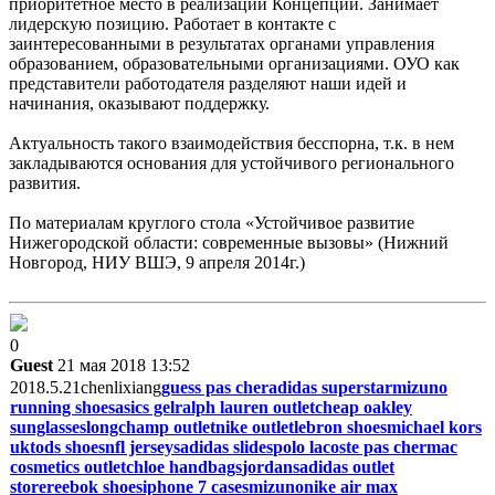
приоритетное место в реализации Концепции. Занимает
лидерскую позицию. Работает в контакте с
заинтересованными в результатах органами управления
образованием, образовательными организациями. ОУО как
представители работодателя разделяют наши идей и
начинания, оказывают поддержку.
Актуальность такого взаимодействия бесспорна, т.к. в нем
закладываются основания для устойчивого регионального
развития.
По материалам круглого стола «Устойчивое развитие
Нижегородской области: современные вызовы» (Нижний
Новгород, НИУ ВШЭ, 9 апреля 2014г.)
0
Guest
21 мая 2018 13:52
2018.5.21chenlixiang
guess pas cher
adidas superstar
mizuno
running shoes
asics gel
ralph lauren outlet
cheap oakley
sunglasses
longchamp outlet
nike outlet
lebron shoes
michael kors
uk
tods shoes
nfl jerseys
adidas slides
polo lacoste pas cher
mac
cosmetics outlet
chloe handbags
jordans
adidas outlet
store
reebok shoes
iphone 7 cases
mizuno
nike air max