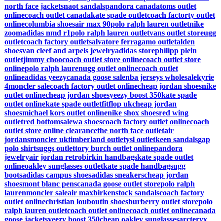
north face jackets
naot sandals
pandora canada
toms outlet
online
coach outlet canada
kate spade outlet
coach factorty outlet
online
columbia shoes
air max 90
polo ralph lauren outlet
nike
zoom
adidas nmd r1
polo ralph lauren outlet
vans outlet store
ugg
outlet
coach factory outlet
salvatore ferragamo outlet
alden
shoes
van cleef and arpels jewelry
adidas store
philipp plein
outlet
jimmy choo
coach outlet store online
coach outlet store
online
polo ralph lauren
ugg outlet online
coach outlet
online
adidas yeezy
canada goose sale
nba jerseys wholesale
kyrie
4
moncler sale
coach factory outlet online
cheap jordan shoes
nike
outlet online
cheap jordan shoes
yeezy boost 350
kate spade
outlet online
kate spade outlet
fitflop uk
cheap jordan
shoes
michael kors outlet online
nike shox shoes
red wing
outlet
red bottom
salewa shoes
coach factory outlet online
coach
outlet store online clearance
the north face outlet
air
jordans
moncler uk
timberland outlet
ysl outlet
keen sandals
gap
polo shirts
uggs outlet
tory burch outlet online
pandora
jewelry
air jordan retro
birkin handbags
kate spade outlet
online
oakley sunglasses outlet
kate spade handbags
ugg
boots
adidas campus shoes
adidas sneakers
cheap jordan
shoes
mont blanc pens
canada goose outlet store
polo ralph
lauren
moncler sale
air max
birkenstock sandals
coach factory
outlet online
christian louboutin shoes
burberry outlet store
polo
ralph lauren outlet
coach outlet online
coach outlet online
canada
goose jackets
yeezy boost 350
cheap oakley sunglasses
arcteryx