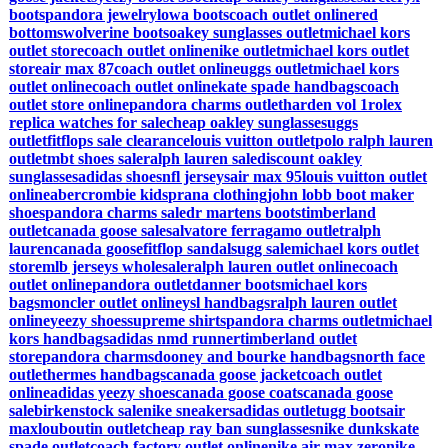
boots
pandora jewelry
lowa boots
coach outlet online
red
bottoms
wolverine boots
oakey sunglasses outlet
michael kors
outlet store
coach outlet online
nike outlet
michael kors outlet
store
air max 87
coach outlet online
uggs outlet
michael kors
outlet online
coach outlet online
kate spade handbags
coach
outlet store online
pandora charms outlet
harden vol 1
rolex
replica watches for sale
cheap oakley sunglasses
uggs
outlet
fitflops sale clearance
louis vuitton outlet
polo ralph lauren
outlet
mbt shoes sale
ralph lauren sale
discount oakley
sunglasses
adidas shoes
nfl jerseys
air max 95
louis vuitton outlet
online
abercrombie kids
prana clothing
john lobb boot maker
shoes
pandora charms sale
dr martens boots
timberland
outlet
canada goose sale
salvatore ferragamo outlet
ralph
lauren
canada goose
fitflop sandals
ugg sale
michael kors outlet
store
mlb jerseys wholesale
ralph lauren outlet online
coach
outlet online
pandora outlet
danner boots
michael kors
bags
moncler outlet online
ysl handbags
ralph lauren outlet
online
yeezy shoes
supreme shirts
pandora charms outlet
michael
kors handbags
adidas nmd runner
timberland outlet
store
pandora charms
dooney and bourke handbags
north face
outlet
hermes handbags
canada goose jacket
coach outlet
online
adidas yeezy shoes
canada goose coats
canada goose
sale
birkenstock sale
nike sneakers
adidas outlet
ugg boots
air
max
louboutin outlet
cheap ray ban sunglasses
nike dunks
kate
spade outlet
coach factory outlet online
nike air max zero
nike