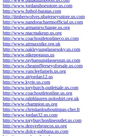
http://www.palladiumboots.us.com
http://www.jordanshoesstore.us.com
http://www.futbol-baratas.com
http://timberwolves.nbajerseysstore.us.com
http://www.pandoracharmsofficial.us.com
http://www.armaniexchange.us.org
http://www.macmakeup.us.org
http://www.coachoutletonlineco.us.com
http://www.airmaxnike.org.uk
http://www.oakleysunglassesoky.us.com
http://www.nikepegasus.us
http://www.raybansunglassessun.us.com
http://www.cheapnfljerseysforsale.us.com
http://www.vancleefarpels.us.org
http://www.airjordan12.us
http://www.kyrie.us.com
http://www.toryburch-outletsale.us.com
http://www.coachoutletonline.us.org
http://www.ralphlauren-poloshirt.org.uk
http://www.champion.us.org
http://www.christianlouboutinpas-cher.fr
http://www.jordan32.us.com
http://www.toryburchonlineoutlet.us.com
http://www.denverbroncos.us.org
http://www.dolce-gabbana.us.com