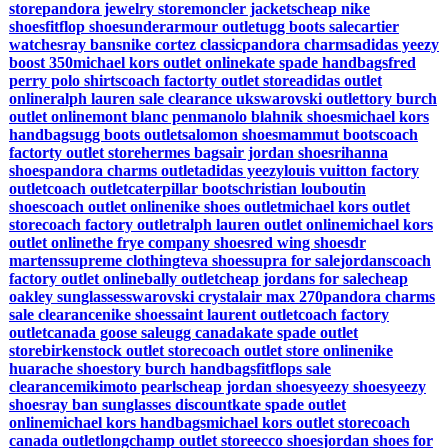
store
pandora jewelry store
moncler jackets
cheap nike
shoes
fitflop shoes
underarmour outlet
ugg boots sale
cartier
watches
ray bans
nike cortez classic
pandora charms
adidas yeezy
boost 350
michael kors outlet online
kate spade handbags
fred
perry polo shirts
coach factorty outlet store
adidas outlet
online
ralph lauren sale clearance uk
swarovski outlet
tory burch
outlet online
mont blanc pen
manolo blahnik shoes
michael kors
handbags
ugg boots outlet
salomon shoes
mammut boots
coach
factorty outlet store
hermes bags
air jordan shoes
rihanna
shoes
pandora charms outlet
adidas yeezy
louis vuitton factory
outlet
coach outlet
caterpillar boots
christian louboutin
shoes
coach outlet online
nike shoes outlet
michael kors outlet
store
coach factory outlet
ralph lauren outlet online
michael kors
outlet online
the frye company shoes
red wing shoes
dr
martens
supreme clothing
teva shoes
supra for sale
jordans
coach
factory outlet online
bally outlet
cheap jordans for sale
cheap
oakley sunglasses
swarovski crystal
air max 270
pandora charms
sale clearance
nike shoes
saint laurent outlet
coach factory
outlet
canada goose sale
ugg canada
kate spade outlet
store
birkenstock outlet store
coach outlet store online
nike
huarache shoes
tory burch handbags
fitflops sale
clearance
mikimoto pearls
cheap jordan shoes
yeezy shoes
yeezy
shoes
ray ban sunglasses discount
kate spade outlet
online
michael kors handbags
michael kors outlet store
coach
canada outlet
longchamp outlet store
ecco shoes
jordan shoes for