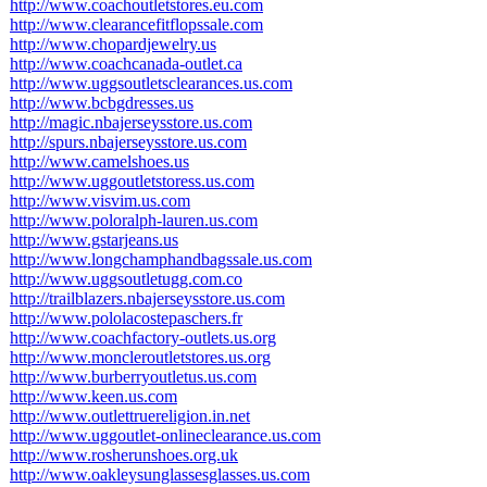
http://www.coachoutletstores.eu.com
http://www.clearancefitflopssale.com
http://www.chopardjewelry.us
http://www.coachcanada-outlet.ca
http://www.uggsoutletsclearances.us.com
http://www.bcbgdresses.us
http://magic.nbajerseysstore.us.com
http://spurs.nbajerseysstore.us.com
http://www.camelshoes.us
http://www.uggoutletstoress.us.com
http://www.visvim.us.com
http://www.poloralph-lauren.us.com
http://www.gstarjeans.us
http://www.longchamphandbagssale.us.com
http://www.uggsoutletugg.com.co
http://trailblazers.nbajerseysstore.us.com
http://www.pololacostepaschers.fr
http://www.coachfactory-outlets.us.org
http://www.moncleroutletstores.us.org
http://www.burberryoutletus.us.com
http://www.keen.us.com
http://www.outlettruereligion.in.net
http://www.uggoutlet-onlineclearance.us.com
http://www.rosherunshoes.org.uk
http://www.oakleysunglassesglasses.us.com