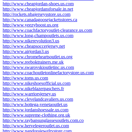
http://www.cheapjordan-shoes.us.com
http://www.cheapjordansforsale.in.net
http://rockets.nbajerseysstore.us.com
http://www.canadagoosejacketsstores.ca
http://www.yeezyboost.us.org
http://www.coachfactoryoutlet-clearance.us.com
http://www.long-champoutlets.us.com
http://www.nikerevolution3.us
http://www.cheapsoccerjersey.net
http://www.airjordan3.us
http://www.chromeheartsoutlet.us.org
http://www.reeboktrainers.me.uk
http://www.swarovskioutletinc.us.com
http://www.coachoutletonlinefactorystore.us.com
http://www.toms.us.com
http://www.nikeshoesofficial.us.com
http://www.nikeblazerpaschers.fr
http://www.warriorsjersey.us
http://www.clevelandcavaliers.us.com
http://www.bottega-venetaoutlet.us
http://www.jordanshoessale.us.com
http://www.supreme-clothing.org.uk
http://www.raybansunglassesoutlets.com.co
http://www.hervelegeroutlet.us.com
http://www.pandorajewelrystore.com