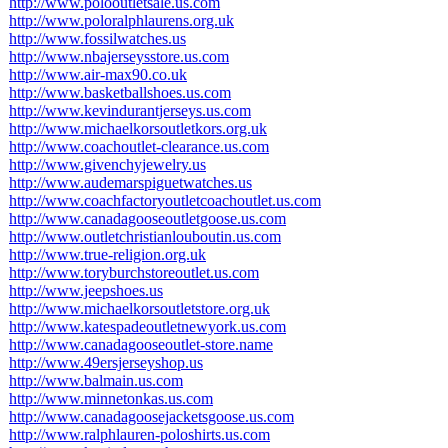
http://www.polooutletsale.us.com
http://www.poloralphlaurens.org.uk
http://www.fossilwatches.us
http://www.nbajerseysstore.us.com
http://www.air-max90.co.uk
http://www.basketballshoes.us.com
http://www.kevindurantjerseys.us.com
http://www.michaelkorsoutletkors.org.uk
http://www.coachoutlet-clearance.us.com
http://www.givenchyjewelry.us
http://www.audemarspiguetwatches.us
http://www.coachfactoryoutletcoachoutlet.us.com
http://www.canadagooseoutletgoose.us.com
http://www.outletchristianlouboutin.us.com
http://www.true-religion.org.uk
http://www.toryburchstoreoutlet.us.com
http://www.jeepshoes.us
http://www.michaelkorsoutletstore.org.uk
http://www.katespadeoutletnewyork.us.com
http://www.canadagooseoutlet-store.name
http://www.49ersjerseyshop.us
http://www.balmain.us.com
http://www.minnetonkas.us.com
http://www.canadagoosejacketsgoose.us.com
http://www.ralphlauren-poloshirts.us.com