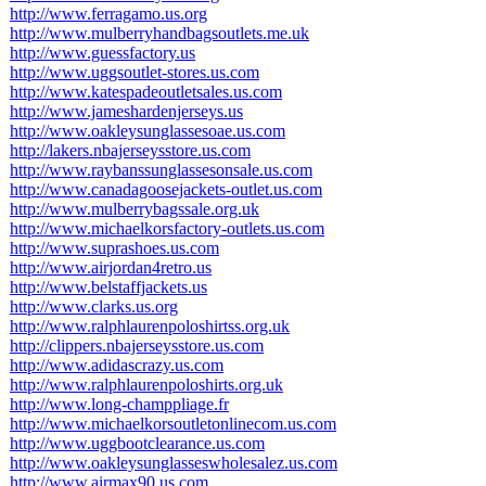
http://www.ferragamo.us.org
http://www.mulberryhandbagsoutlets.me.uk
http://www.guessfactory.us
http://www.uggsoutlet-stores.us.com
http://www.katespadeoutletsales.us.com
http://www.jameshardenjerseys.us
http://www.oakleysunglassesoae.us.com
http://lakers.nbajerseysstore.us.com
http://www.raybanssunglassesonsale.us.com
http://www.canadagoosejackets-outlet.us.com
http://www.mulberrybagssale.org.uk
http://www.michaelkorsfactory-outlets.us.com
http://www.suprashoes.us.com
http://www.airjordan4retro.us
http://www.belstaffjackets.us
http://www.clarks.us.org
http://www.ralphlaurenpoloshirtss.org.uk
http://clippers.nbajerseysstore.us.com
http://www.adidascrazy.us.com
http://www.ralphlaurenpoloshirts.org.uk
http://www.long-champpliage.fr
http://www.michaelkorsoutletonlinecom.us.com
http://www.uggbootclearance.us.com
http://www.oakleysunglasseswholesalez.us.com
http://www.airmax90.us.com