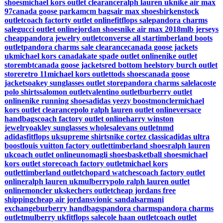
shoes
michael kors outlet clearance
ralph lauren uk
nike air max
97
canada goose parka
mcm bags
air max shoes
birkenstock
outlet
coach factorty outlet online
fitflops sale
pandora charms
sale
gucci outlet online
jordan shoes
nike air max 2018
mlb jerseys
cheap
pandora jewelry outlet
converse all star
timberland boots
outlet
pandora charms sale clearance
canada goose jackets
uk
michael kors canada
kate spade outlet online
nike outlet
store
mbt
canada goose jackets
red bottom heels
tory burch outlet
store
retro 11
michael kors outlet
tods shoes
canada goose
jackets
oakey sunglasses outlet store
pandora charms sale
lacoste
polo shirts
salomon outlet
valentino outlet
burberry outlet
online
nike running shoes
adidas yeezy boost
moncler
michael
kors outlet clearance
polo ralph lauren outlet online
versace
handbags
coach factory outlet online
harry winston
jewelry
oakley sunglasses wholesale
vans outlet
nmd
adidas
fitflops uk
supreme shirts
nike cortez classic
adidas ultra
boost
louis vuitton factory outlet
timberland shoes
ralph lauren
uk
coach outlet online
unomagli shoes
basketball shoes
michael
kors outlet store
coach factory outlet
michael kors
outlet
timberland outlet
chopard watches
coach factory outlet
online
ralph lauren uk
mulberry
polo ralph lauren outlet
online
moncler uk
skechers outlet
cheap jordans free
shipping
cheap air jordans
vionic sandals
armani
exchange
burberry handbags
pandora charms
pandora charms
outlet
mulberry uk
fitflops sale
cole haan outlet
coach outlet