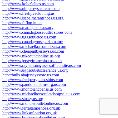
http://www.kobe9elites.us.com
http://www.nhljerseysstore.us.com
http://www.freshjiveclothing.us
http://www.isabelmarantshoes.us.org
http://www.fitflop.in.net
http://www.marc-jacobs.us.org
http://www.canadagooseoutlet-stores.com
http://www.uggsoutletco.us.com
http://www.canadagooseparka.name
http://www.michaelkorsoutletz.us.com
http://www.cheapmlbjerseyss.us.com
http://www.nikeoutletonline.us.org
http://www.jerseyfromchina.us.com
http://www.raybansunglassesofficialsite.us.com
http://www.uggsoutletsclearance.us.org
http://bulls.nbajerseysstore.us.com
http://www.fredperrypolo-shirts.com
http://www.pandoracharmsorg.us.com
http://www.montblancpenss.us.com
http://www.michaelkorsoutletcheapsale.us.com
http://www.stussy.us.org
http://www.moncleroutletonline.us.com
http://www.ferragamoshoes.org.uk
http://www.linksoflondon.org.uk
http://www.burberrysaleoutlet.us.com