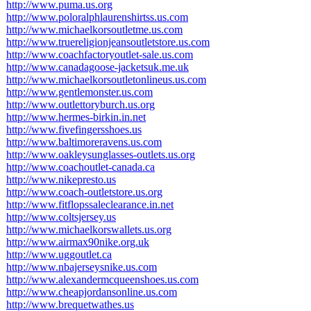
http://www.puma.us.org
http://www.poloralphlaurenshirtss.us.com
http://www.michaelkorsoutletme.us.com
http://www.truereligionjeansoutletstore.us.com
http://www.coachfactoryoutlet-sale.us.com
http://www.canadagoose-jacketsuk.me.uk
http://www.michaelkorsoutletonlineus.us.com
http://www.gentlemonster.us.com
http://www.outlettoryburch.us.org
http://www.hermes-birkin.in.net
http://www.fivefingersshoes.us
http://www.baltimoreravens.us.com
http://www.oakleysunglasses-outlets.us.org
http://www.coachoutlet-canada.ca
http://www.nikepresto.us
http://www.coach-outletstore.us.org
http://www.fitflopssaleclearance.in.net
http://www.coltsjersey.us
http://www.michaelkorswallets.us.org
http://www.airmax90nike.org.uk
http://www.uggoutlet.ca
http://www.nbajerseysnike.us.com
http://www.alexandermcqueenshoes.us.com
http://www.cheapjordansonline.us.com
http://www.brequetwathes.us