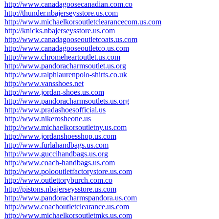
http://www.canadagoosecanadian.com.co
http://thunder.nbajerseysstore.us.com
http://www.michaelkorsoutletclearancecom.us.com
http://knicks.nbajerseysstore.us.com
http://www.canadagooseoutletcoats.us.com
http://www.canadagooseoutletco.us.com
http://www.chromeheartoutlet.us.com
http://www.pandoracharmsoutlet.us.org
http://www.ralphlaurenpolo-shirts.co.uk
http://www.vansshoes.net
http://www.jordan-shoes.us.com
http://www.pandoracharmsoutlets.us.org
http://www.pradashoesofficial.us
http://www.nikerosheone.us
http://www.michaelkorsoutletny.us.com
http://www.jordanshoesshop.us.com
http://www.furlahandbags.us.com
http://www.guccihandbags.us.org
http://www.coach-handbags.us.com
http://www.polooutletfactorystore.us.com
http://www.outlettoryburch.com.co
http://pistons.nbajerseysstore.us.com
http://www.pandoracharmspandora.us.com
http://www.coachoutletclearance.us.com
http://www.michaelkorsoutletmks.us.com