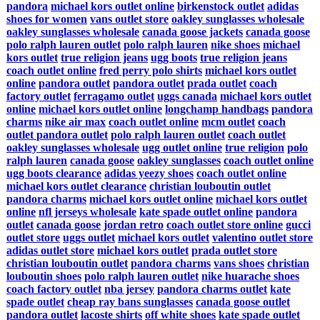
pandora
michael kors outlet online
birkenstock outlet
adidas
shoes for women
vans outlet store
oakley sunglasses wholesale
oakley sunglasses wholesale
canada goose jackets
canada goose
polo ralph lauren outlet
polo ralph lauren
nike shoes
michael
kors outlet
true religion jeans
ugg boots
true religion jeans
coach outlet online
fred perry polo shirts
michael kors outlet
online
pandora outlet
pandora outlet
prada outlet
coach
factory outlet
ferragamo outlet
uggs canada
michael kors outlet
online
michael kors outlet online
longchamp handbags
pandora
charms
nike air max
coach outlet online
mcm outlet
coach
outlet
pandora outlet
polo ralph lauren outlet
coach outlet
oakley sunglasses wholesale
ugg outlet online
true religion
polo
ralph lauren
canada goose
oakley sunglasses
coach outlet online
ugg boots clearance
adidas yeezy shoes
coach outlet online
michael kors outlet clearance
christian louboutin outlet
pandora charms
michael kors outlet online
michael kors outlet
online
nfl jerseys wholesale
kate spade outlet online
pandora
outlet
canada goose
jordan retro
coach outlet store online
gucci
outlet store
uggs outlet
michael kors outlet
valentino outlet store
adidas outlet store
michael kors outlet
prada outlet store
christian louboutin outlet
pandora charms
vans shoes
christian
louboutin shoes
polo ralph lauren outlet
nike huarache shoes
coach factory outlet
nba jersey
pandora charms outlet
kate
spade outlet
cheap ray bans sunglasses
canada goose outlet
pandora outlet
lacoste shirts
off white shoes
kate spade outlet