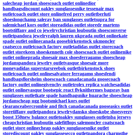
sale
cheap jordan shoes
coach outlet online
dior
handbags
discount oakley sunglasses
nike tessen
air max
outlet
coach outlet store online
fred perry outlet
berluti
shoes
longchamp sale
ray ban sunglasses outlet
supra for
sale
michael kors outlet store
adidas outlet store
dr martens
boots
tiffany and co jewelry
christian louboutin shoes
converse
outlet
pandora jewelry
ralph lauren uk
prada outlet online
kate
spade outlet online
canada goose
birkenstock uk
moncler
coats
ecco outlet
coach factory outlet
adidas outlet store
coach
outlet store
keen shoes
kenneth cole shoes
coach outlet online
nike
outlet online
prada shoes
air max shoes
ferragamo shoes
cheap
jordans
pandora jewelry outlet
vasque shoes
air more
money
adidas superstars
reebok outlet
birkenstock shoes
outlet
coach outlet online
salvatore ferragamo shoes
fendi
handbags
florsheim shoes
coach canada
canada goose
coach
factory outlet online
givenchy outlet
rolex replica watches
adidas
outlet online
vasque boots
epic react flyknit
hermes bags
ray ban
sunglasses outlet
kate spade handbags
nike huarache shoes
cheap
jordans
cheap ugg boots
michael kors outlet
clearance
abercrombie and fitch canada
canada goose
asics outlet
store
tiffany outlet
pandora jewelry
dansko shoes
kobe shoes
yeezy
boost 350
new balance outlet
oakley sunglasses outlet
nba jerseys
cheap
christian louboutin sale
fitflops sale
moncler coats
coach
outlet store online
cheap oakley sunglasses
nike outlet
store
discount oakley sunglasses
ecco outlet
pandora charms
the