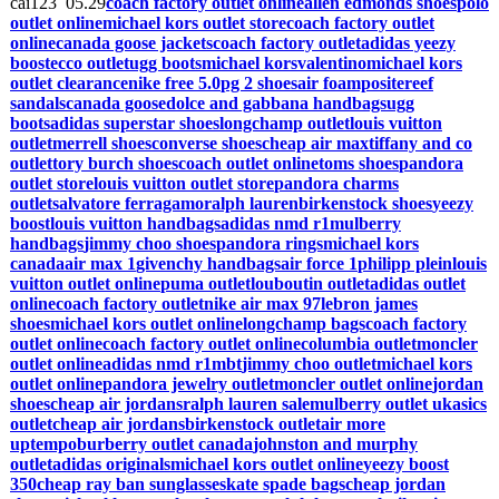
cai123 05.29
coach factory outlet online
allen edmonds shoes
polo
outlet online
michael kors outlet store
coach factory outlet
online
canada goose jackets
coach factory outlet
adidas yeezy
boost
ecco outlet
ugg boots
michael kors
valentino
michael kors
outlet clearance
nike free 5.0
pg 2 shoes
air foamposite
reef
sandals
canada goose
dolce and gabbana handbags
ugg
boots
adidas superstar shoes
longchamp outlet
louis vuitton
outlet
merrell shoes
converse shoes
cheap air max
tiffany and co
outlet
tory burch shoes
coach outlet online
toms shoes
pandora
outlet store
louis vuitton outlet store
pandora charms
outlet
salvatore ferragamo
ralph lauren
birkenstock shoes
yeezy
boost
louis vuitton handbags
adidas nmd r1
mulberry
handbags
jimmy choo shoes
pandora rings
michael kors
canada
air max 1
givenchy handbags
air force 1
philipp plein
louis
vuitton outlet online
puma outlet
louboutin outlet
adidas outlet
online
coach factory outlet
nike air max 97
lebron james
shoes
michael kors outlet online
longchamp bags
coach factory
outlet online
coach factory outlet online
columbia outlet
moncler
outlet online
adidas nmd r1
mbt
jimmy choo outlet
michael kors
outlet online
pandora jewelry outlet
moncler outlet online
jordan
shoes
cheap air jordans
ralph lauren sale
mulberry outlet uk
asics
outlet
cheap air jordans
birkenstock outlet
air more
uptempo
burberry outlet canada
johnston and murphy
outlet
adidas originals
michael kors outlet online
yeezy boost
350
cheap ray ban sunglasses
kate spade bags
cheap jordan