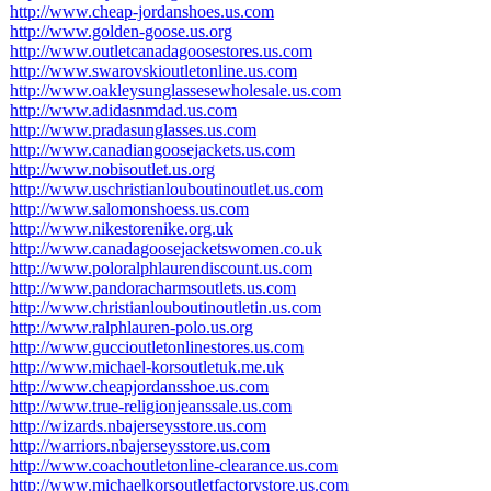
http://www.cheap-jordanshoes.us.com
http://www.golden-goose.us.org
http://www.outletcanadagoosestores.us.com
http://www.swarovskioutletonline.us.com
http://www.oakleysunglassesewholesale.us.com
http://www.adidasnmdad.us.com
http://www.pradasunglasses.us.com
http://www.canadiangoosejackets.us.com
http://www.nobisoutlet.us.org
http://www.uschristianlouboutinoutlet.us.com
http://www.salomonshoess.us.com
http://www.nikestorenike.org.uk
http://www.canadagoosejacketswomen.co.uk
http://www.poloralphlaurendiscount.us.com
http://www.pandoracharmsoutlets.us.com
http://www.christianlouboutinoutletin.us.com
http://www.ralphlauren-polo.us.org
http://www.guccioutletonlinestores.us.com
http://www.michael-korsoutletuk.me.uk
http://www.cheapjordansshoe.us.com
http://www.true-religionjeanssale.us.com
http://wizards.nbajerseysstore.us.com
http://warriors.nbajerseysstore.us.com
http://www.coachoutletonline-clearance.us.com
http://www.michaelkorsoutletfactorystore.us.com