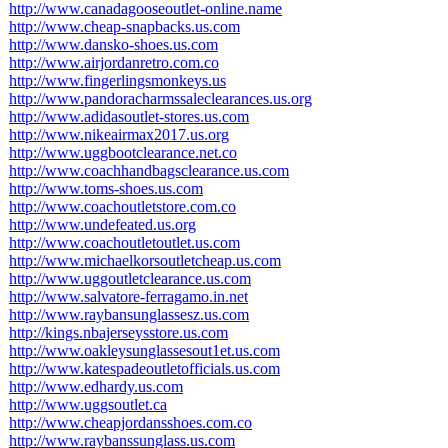
http://www.canadagooseoutlet-online.name
http://www.cheap-snapbacks.us.com
http://www.dansko-shoes.us.com
http://www.airjordanretro.com.co
http://www.fingerlingsmonkeys.us
http://www.pandoracharmssaleclearances.us.org
http://www.adidasoutlet-stores.us.com
http://www.nikeairmax2017.us.org
http://www.uggbootclearance.net.co
http://www.coachhandbagsclearance.us.com
http://www.toms-shoes.us.com
http://www.coachoutletstore.com.co
http://www.undefeated.us.org
http://www.coachoutletoutlet.us.com
http://www.michaelkorsoutletcheap.us.com
http://www.uggoutletclearance.us.com
http://www.salvatore-ferragamo.in.net
http://www.raybansunglassesz.us.com
http://kings.nbajerseysstore.us.com
http://www.oakleysunglassesout1et.us.com
http://www.katespadeoutletofficials.us.com
http://www.edhardy.us.com
http://www.uggsoutlet.ca
http://www.cheapjordansshoes.com.co
http://www.raybanssunglass.us.com