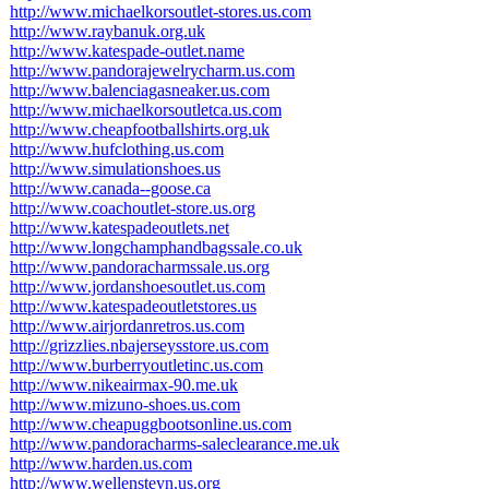
http://www.michaelkorsoutlet-stores.us.com
http://www.raybanuk.org.uk
http://www.katespade-outlet.name
http://www.pandorajewelrycharm.us.com
http://www.balenciagasneaker.us.com
http://www.michaelkorsoutletca.us.com
http://www.cheapfootballshirts.org.uk
http://www.hufclothing.us.com
http://www.simulationshoes.us
http://www.canada--goose.ca
http://www.coachoutlet-store.us.org
http://www.katespadeoutlets.net
http://www.longchamphandbagssale.co.uk
http://www.pandoracharmssale.us.org
http://www.jordanshoesoutlet.us.com
http://www.katespadeoutletstores.us
http://www.airjordanretros.us.com
http://grizzlies.nbajerseysstore.us.com
http://www.burberryoutletinc.us.com
http://www.nikeairmax-90.me.uk
http://www.mizuno-shoes.us.com
http://www.cheapuggbootsonline.us.com
http://www.pandoracharms-saleclearance.me.uk
http://www.harden.us.com
http://www.wellensteyn.us.org