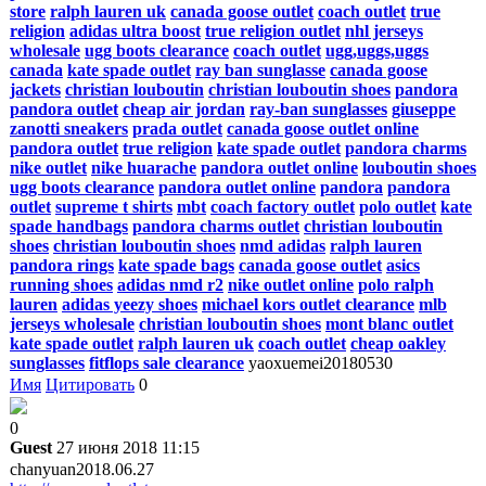
store
ralph lauren uk
canada goose outlet
coach outlet
true
religion
adidas ultra boost
true religion outlet
nhl jerseys
wholesale
ugg boots clearance
coach outlet
ugg,uggs,uggs
canada
kate spade outlet
ray ban sunglasse
canada goose
jackets
christian louboutin
christian louboutin shoes
pandora
pandora outlet
cheap air jordan
ray-ban sunglasses
giuseppe
zanotti sneakers
prada outlet
canada goose outlet online
pandora outlet
true religion
kate spade outlet
pandora charms
nike outlet
nike huarache
pandora outlet online
louboutin shoes
ugg boots clearance
pandora outlet online
pandora
pandora
outlet
supreme t shirts
mbt
coach factory outlet
polo outlet
kate
spade handbags
pandora charms outlet
christian louboutin
shoes
christian louboutin shoes
nmd adidas
ralph lauren
pandora rings
kate spade bags
canada goose outlet
asics
running shoes
adidas nmd r2
nike outlet online
polo ralph
lauren
adidas yeezy shoes
michael kors outlet clearance
mlb
jerseys wholesale
christian louboutin shoes
mont blanc outlet
kate spade outlet
ralph lauren uk
coach outlet
cheap oakley
sunglasses
fitflops sale clearance
yaoxuemei20180530
Имя
Цитировать
0
0
Guest
27 июня 2018 11:15
chanyuan2018.06.27