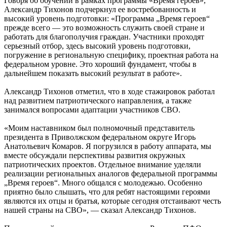
Говоря об обучении в рамках программы «Время героев»,
Александр Тихонов подчеркнул ее востребованность и
высокий уровень подготовки: «Программа „Время героев“
прежде всего — это возможность служить своей стране и
работать для благополучия граждан. Участники проходят
серьезный отбор, здесь высокий уровень подготовки,
погружение в региональную специфику, проектная работа на
федеральном уровне. Это хороший фундамент, чтобы в
дальнейшем показать высокий результат в работе».
Александр Тихонов отметил, что в ходе стажировок работал
над развитием патриотического направления, а также
занимался вопросами адаптации участников СВО.
«Моим наставником был полномочный представитель
президента в Приволжском федеральном округе Игорь
Анатольевич Комаров. Я погрузился в работу аппарата, мы
вместе обсуждали перспективы развития окружных
патриотических проектов. Отдельное внимание уделяли
реализации региональных аналогов федеральной программы
„Время героев“. Много общался с молодежью. Особенно
приятно было слышать, что для ребят настоящими героями
являются их отцы и братья, которые сегодня отстаивают честь
нашей страны на СВО», — сказал Александр Тихонов.