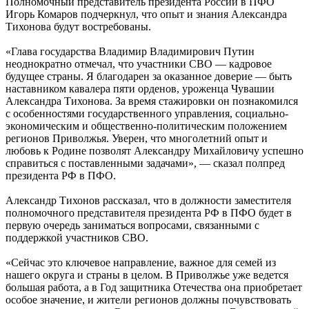
Полномочный представитель президента России в ПФО
Игорь Комаров подчеркнул, что опыт и знания Александра
Тихонова будут востребованы.
«Глава государства Владимир Владимирович Путин
неоднократно отмечал, что участники СВО — кадровое
будущее страны. Я благодарен за оказанное доверие — быть
наставником кавалера пяти орденов, уроженца Чувашии
Александра Тихонова. За время стажировки он познакомился
с особенностями государственного управления, социально-
экономическим и общественно-политическим положением
регионов Приволжья. Уверен, что многолетний опыт и
любовь к Родине позволят Александру Михайловичу успешно
справиться с поставленными задачами», — сказал полпред
президента РФ в ПФО.
Александр Тихонов рассказал, что в должности заместителя
полномочного представителя президента РФ в ПФО будет в
первую очередь заниматься вопросами, связанными с
поддержкой участников СВО.
«Сейчас это ключевое направление, важное для семей из
нашего округа и страны в целом. В Приволжье уже ведется
большая работа, а в Год защитника Отечества она приобретает
особое значение, и жители регионов должны почувствовать