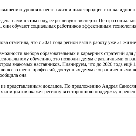
о повышению уровня качества жизни нижегородцев с инвалидност
дена нами в этом году, ее реализуют эксперты Центра социаль
, они обучают социальных работников эффективным технология
 отметила, что с 2021 года регион взял в работу уже 21 жизн
можности выбора образовательных и карьерных стратегий для де
сиональному обучению, это позволит детям с различными огран
отром знакомых наставников. Планируем, что до 2026 года ещё 
ыло всего шесть профессий, доступных детям с ограниченными 
ообщила она.
у из представленным докладов. По предложению Андрея Саносян
ских инициатив окажет региону всестороннюю поддержку в решен