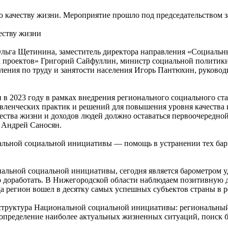
по качеству жизни. Мероприятие прошло под председательством 
Ольга Щетинина, заместитель директора направления «Социаль
 проектов» Григорий Сайфуллин, министр социальной политики
ления по труду и занятости населения Игорь Пантюхин, руковод
 в 2023 году в рамках внедрения регионального социального ст
вленческих практик и решений для повышения уровня качества и
ства жизни и доходов людей должно оставаться первоочередной 
 Андрей Саносян.
льной социальной инициативы — помощь в устранении тех барь
нальной социальной инициативы, сегодня является барометром у
жно доработать. В Нижегородской области наблюдаем позитивную
а регион вошел в десятку самых успешных субъектов страны в р
структура Национальной социальной инициативы: региональный 
 определение наиболее актуальных жизненных ситуаций, поиск б