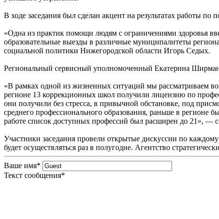
В ходе заседания был сделан акцент на результатах работы п
«Одна из практик помощи людям с ограничениями здоровья вве
образовательные выезды в различные муниципалитеты региона
социальной политики Нижегородской области Игорь Седых.
Региональный сервисный уполномоченный Екатерина Ширманова
«В рамках одной из жизненных ситуаций мы рассматриваем воз
регионе 13 коррекционных школ получили лицензию по профес
они получили без стресса, в привычной обстановке, под присм
среднего профессионального образования, раньше в регионе б
работе список доступных профессий был расширен до 21», — с
Участники заседания провели открытые дискуссии по каждом
будет осуществляться раз в полугодие. Агентство стратегиче
Ваше имя
*
Текст сообщения
*